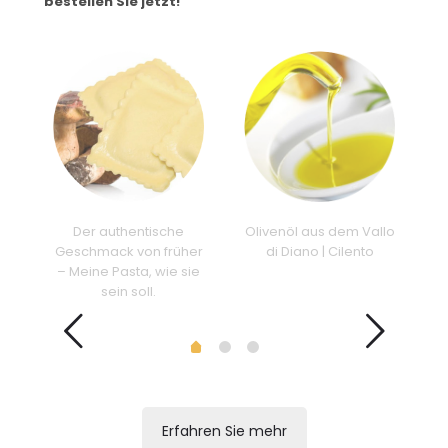
bestellen Sie jetzt!
us
Der authentische
Olivenöl aus dem Vallo
h
Geschmack von früher
di Diano | Cilento
– Meine Pasta, wie sie
sein soll.
Erfahren Sie mehr